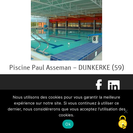
MÉTIERS
SERVICES
ET
Piscine Paul Asseman – DUNKERKE (59)
ASSISTANCE
NOS
Nous utilisons des cookies pour vous garantir la meilleure
expérience sur notre site. Si vous continuez à utiliser ce
dernier, nous considérerons que vous acceptez l'utilisation des
Plan du site
Mentions légales
© BAUDIN CHATEAUNEUF 2026
RÉALISATIONS
cookies.
Ok