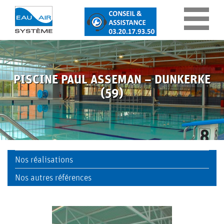
Panneau de gestion des cookies
PISCINE PAUL ASSEMAN – DUNKERKE
ENTREPRISE
(59)
QUI
NOS
SOMMES
Nos réalisations
ENGAGEMENTS
NOUS ?
Nos autres références
NOS