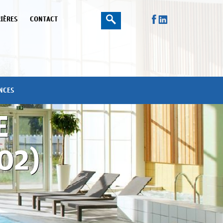
IÈRES
CONTACT
NCES
E
02)