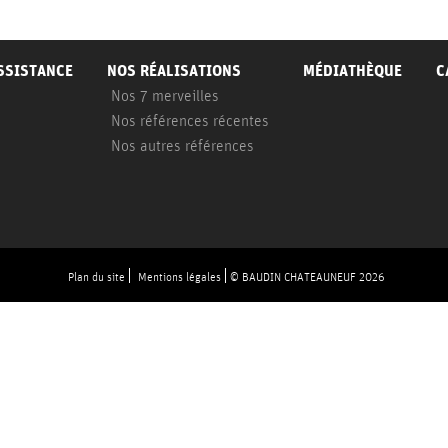
ASSISTANCE
NOS RÉALISATIONS
MÉDIATHÈQUE
C
Nos 7 merveilles
Nos références récentes
Nos autres références
Plan du site
Mentions légales
© BAUDIN CHATEAUNEUF 2026